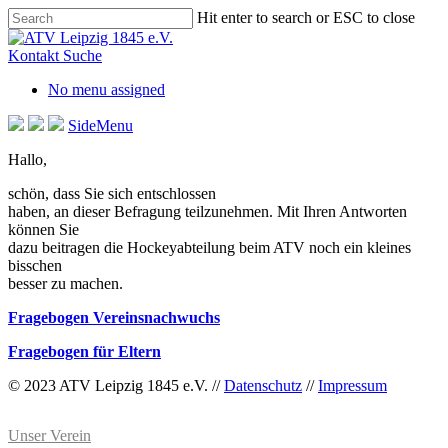
Skip
Hit enter to search or ESC to close
to
Close
main
Search
Kontakt
Suche
content
No menu assigned
SideMenu
Hallo,
schön, dass Sie sich entschlossen
haben, an dieser Befragung teilzunehmen. Mit Ihren Antworten
können Sie
dazu beitragen die Hockeyabteilung beim ATV noch ein kleines
bisschen
besser zu machen.
Fragebogen Vereinsnachwuchs
Fragebogen für Eltern
© 2023 ATV Leipzig 1845 e.V. //
Datenschutz
//
Impressum
Unser Verein