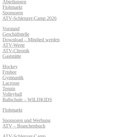
Abteilungen
Flohmarkt
Sponsoren
ATV-Schlenzer-Camp 2026
Vorstand
Geschäftstelle
Download – Mitglied werden
ATV-Werte
ATV-Chronik
Gaststätte
Hockey
Frisbee
Gymnastik
Lacrosse
Tennis
Volleyball
Ballschule – WILDKIDS
Flohmarkt
Sponsoren und Werbung
ATV – Branchenbuch
ATV-Schlenzer-Camp