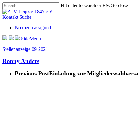
Skip
Hit enter to search or ESC to close
to
Close
main
Search
Kontakt
Suche
content
No menu assigned
SideMenu
Stellenanzeige 09-2021
Ronny Anders
Previous Post
Einladung zur Mitgliederwahlvers