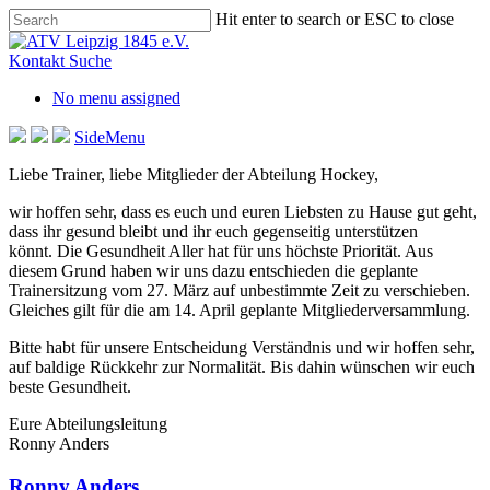
Skip
Hit enter to search or ESC to close
to
Close
main
Search
Kontakt
Suche
content
No menu assigned
SideMenu
Liebe Trainer, liebe Mitglieder der Abteilung Hockey,
wir hoffen sehr, dass es euch und euren Liebsten zu Hause gut geht,
dass ihr gesund bleibt und ihr euch gegenseitig unterstützen
könnt. Die Gesundheit Aller hat für uns höchste Priorität. Aus
diesem Grund haben wir uns dazu entschieden die geplante
Trainersitzung vom 27. März auf unbestimmte Zeit zu verschieben.
Gleiches gilt für die am 14. April geplante Mitgliederversammlung.
Bitte habt für unsere Entscheidung Verständnis und wir hoffen sehr,
auf baldige Rückkehr zur Normalität. Bis dahin wünschen wir euch
beste Gesundheit.
Eure Abteilungsleitung
Ronny Anders
Ronny Anders