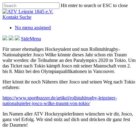
Skip
Hit enter to search or ESC to close
to
Close
main
Search
Kontakt
Suche
content
No menu assigned
SideMenu
Für unser ehemaliges Hockeytalent und nun Rollstuhlrugby-
Nationalspieler Josco Wilke könnte dieses Jahr schon ein Traum
wahr werden: die Teilnahme an den Paralympics 2020 in Tokio. Um
das Ticket nach Tokio kämpft Josco mit seiner Mannschaft vom 2.
bis 8. März bei den Olympiaqualifikationen in Vancouver.
Hier könnt ihr noch Näheres über Josco und seinen Weg nach Tokio
erfahren:
https://www.sportbuzzer.de/artikel/rollstuhlrugby-leipziger-
nationalspieler-josco-wilke-traumt-von-tokio/
Im Namen aller ATV HockeyspielerInnen wünschen wir dir, Josco,
ganz viel Erfolg. Wir sind stolz auf dich und drücken dir ganz fest
die Daumen!