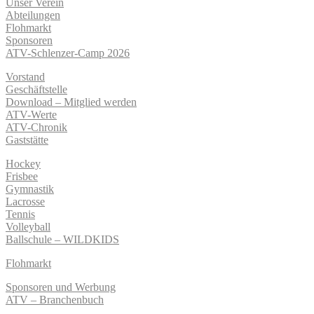
Unser Verein
Abteilungen
Flohmarkt
Sponsoren
ATV-Schlenzer-Camp 2026
Vorstand
Geschäftstelle
Download – Mitglied werden
ATV-Werte
ATV-Chronik
Gaststätte
Hockey
Frisbee
Gymnastik
Lacrosse
Tennis
Volleyball
Ballschule – WILDKIDS
Flohmarkt
Sponsoren und Werbung
ATV – Branchenbuch