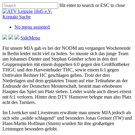
Skip
Hit enter to search or ESC to close
to
Close
main
Search
Kontakt
Suche
content
No menu assigned
SideMenu
Für unsere MJA gab es bei der NODM am vergangen Wochenende
in Berlin leider nicht viel zu holen. So musste sich das junge Team
um Johannes Dimter und Stephan Günther schon in den drei
Gruppenspielen mit einem doppelten 6:0 gegen den Großflottbeker
THGC und den Harvestehuder THC, sowie einem 6:1 gegen
Ostrivalen Berliner HC geschlagen geben. Trotz der drei
Niederlagen und dem geplatzten Traum auf eine Teilnahme an der
Endrunde der Deutschen Meisterschaft, bestritt man erhobenen
Hauptes das Spiel um Platz sieben. Leider wurde auch dieses erneut
mit 6:1 verloren. Hinter dem DTV Hannover belegte man also Platz
acht des Turniers.
Im Liveticker und Livestream erwähnte man unsere MJA jedoch als
sich sehr „solide schlagend“ und besonders Jonas Greiner (TW) und
Hans-Martin Hoffman (Sturm) wurden für ihre großartigen
Leistungen besonders gelobt.