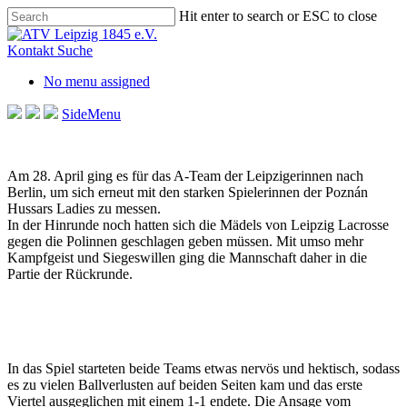
Skip
Hit enter to search or ESC to close
to
Close
main
Search
Kontakt
Suche
content
No menu assigned
SideMenu
Am 28. April ging es für das A-Team der Leipzigerinnen nach
Berlin, um sich erneut mit den starken Spielerinnen der Poznán
Hussars Ladies zu messen.
In der Hinrunde noch hatten sich die Mädels von Leipzig Lacrosse
gegen die Polinnen geschlagen geben müssen. Mit umso mehr
Kampfgeist und Siegeswillen ging die Mannschaft daher in die
Partie der Rückrunde.
In das Spiel starteten beide Teams etwas nervös und hektisch, sodass
es zu vielen Ballverlusten auf beiden Seiten kam und das erste
Viertel ausgeglichen mit einem 1-1 endete. Die Ansage vom